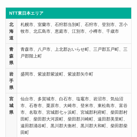
NTT東日本エリア
北
札幌市、室蘭市、石狩郡当別町、石狩市、登別市、苫小
海
牧市、北広島市、恵庭市、江別市、小樽市、千歳市
道
青
青森市、八戸市、上北郡おいらせ町、三戸郡五戸町、三
森
戸郡階上町
県
岩
盛岡市、紫波郡紫波町、紫波郡矢巾町
手
県
宮
仙台市、多賀城市、白石市、塩竈市、岩沼市、気仙沼
城
市、石巻市、栗原市、大崎市、登米市、東松島市、富谷
県
市、名取市、宮城郡七ヶ浜町、宮城郡利府町、柴田郡村
田町、柴田郡大河原町、柴田郡川崎町、遠田郡美里町、
遠田郡涌谷町、黒川郡大衡村、黒川郡大和町、柴田郡柴
田町