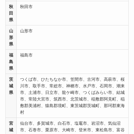
秋
秋田市
田
県
山
山形市
形
県
福
福島市
島
県
茨
つくば市、ひたちなか市、笠間市、古河市、高萩市、桜
城
川市、取手市、常総市、神栖市、水戸市、石岡市、潮来
県
市、土浦市、日立市、龍ケ崎市、つくばみらい市、結城
市、常陸大宮市、筑西市、北茨城市、稲敷郡阿見町、稲
敷郡美浦村、猿島郡境町、東茨城郡茨城町、那珂郡東海
村
宮
仙台市、多賀城市、白石市、塩竈市、岩沼市、気仙沼
城
市、石巻市、栗原市、大崎市、登米市、東松島市、富谷