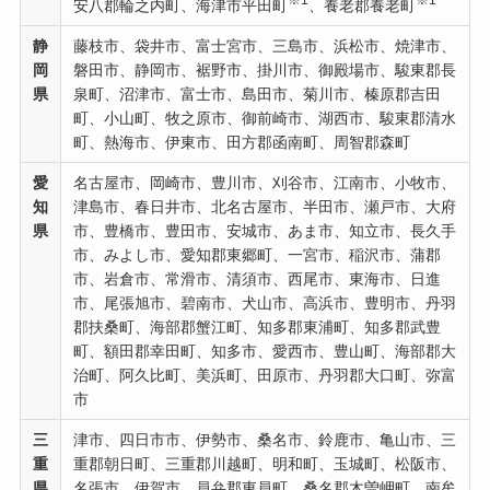
安八郡輪之内町、海津市平田町
、養老郡養老町
静
藤枝市、袋井市、富士宮市、三島市、浜松市、焼津市、
岡
磐田市、静岡市、裾野市、掛川市、御殿場市、駿東郡長
県
泉町、沼津市、富士市、島田市、菊川市、榛原郡吉田
町、小山町、牧之原市、御前崎市、湖西市、駿東郡清水
町、熱海市、伊東市、田方郡函南町、周智郡森町
愛
名古屋市、岡崎市、豊川市、刈谷市、江南市、小牧市、
知
津島市、春日井市、北名古屋市、半田市、瀬戸市、大府
県
市、豊橋市、豊田市、安城市、あま市、知立市、長久手
市、みよし市、愛知郡東郷町、一宮市、稲沢市、蒲郡
市、岩倉市、常滑市、清須市、西尾市、東海市、日進
市、尾張旭市、碧南市、犬山市、高浜市、豊明市、丹羽
郡扶桑町、海部郡蟹江町、知多郡東浦町、知多郡武豊
町、額田郡幸田町、知多市、愛西市、豊山町、海部郡大
治町、阿久比町、美浜町、田原市、丹羽郡大口町、弥富
市
三
津市、四日市市、伊勢市、桑名市、鈴鹿市、亀山市、三
重
重郡朝日町、三重郡川越町、明和町、玉城町、松阪市、
県
名張市、伊賀市、員弁郡東員町、桑名郡木曽岬町、南牟