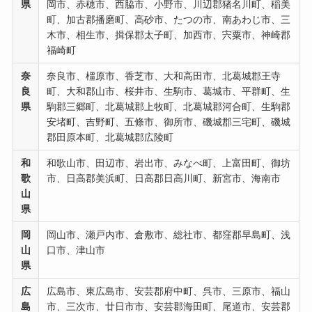
県
岡市、赤穂市、西脇市、小野市、川辺郡猪名川町、稲美
町、加古郡播磨町、高砂市、たつの市、南あわじ市、三
木市、相生市、揖保郡太子町、加西市、宍粟市、神崎郡
福崎町
奈
奈良市、橿原市、香芝市、大和高田市、北葛城郡王寺
良
町、大和郡山市、桜井市、生駒市、葛城市、平群町、生
県
駒郡三郷町、北葛城郡上牧町、北葛城郡河合町、生駒郡
安堵町、吉野町、五條市、御所市、磯城郡三宅町、磯城
郡田原本町、北葛城郡広陵町
和
和歌山市、田辺市、岩出市、みなべ町、上富田町、御坊
歌
市、日高郡美浜町、日高郡日高川町、新宮市、海南市
山
県
岡
岡山市、瀬戸内市、倉敷市、総社市、都窪郡早島町、浅
山
口市、津山市
県
広
広島市、東広島市、安芸郡府中町、呉市、三原市、福山
島
市、三次市、廿日市市、安芸郡海田町、尾道市、安芸郡