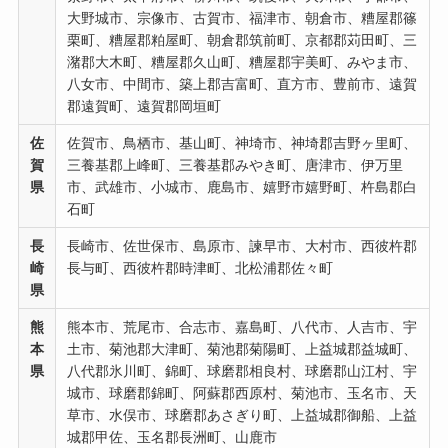
大野城市、宗像市、古賀市、福津市、朝倉市、糟屋郡篠
栗町、糟屋郡粕屋町、朝倉郡筑前町、京都郡苅田町、三
潴郡大木町、糟屋郡久山町、糟屋郡宇美町、みやま市、
八女市、中間市、築上郡吉富町、直方市、豊前市、遠賀
郡遠賀町、遠賀郡岡垣町
佐
佐賀市、鳥栖市、基山町、神埼市、神埼郡吉野ヶ里町、
賀
三養基郡上峰町、三養基郡みやき町、唐津市、伊万里
県
市、武雄市、小城市、鹿島市、嬉野市嬉野町、杵島郡白
石町
長
長崎市、佐世保市、島原市、諫早市、大村市、西彼杵郡
崎
⾧与町、西彼杵郡時津町、北松浦郡佐々町
県
熊
熊本市、荒尾市、合志市、嘉島町、八代市、人吉市、宇
本
土市、菊池郡大津町、菊池郡菊陽町、上益城郡益城町、
県
八代郡氷川町、錦町、球磨郡相良村、球磨郡山江村、宇
城市、球磨郡錦町、阿蘇郡西原村、菊池市、玉名市、天
草市、水俣市、球磨郡あさぎり町、上益城郡御船、上益
城郡甲佐、玉名郡長洲町、山鹿市