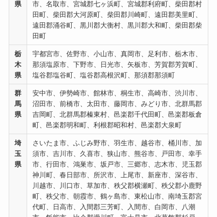
県
市、名取市、宮城郡七ヶ浜町、宮城郡利府町、柴田郡村
田町、柴田郡大河原町、柴田郡川崎町、遠田郡美里町、
遠田郡涌谷町、黒川郡大衡村、黒川郡大和町、柴田郡柴
田町
栃
宇都宮市、佐野市、小山市、真岡市、足利市、栃木市、
木
那須塩原市、下野市、日光市、矢板市、芳賀郡芳賀町、
県
塩谷郡塩谷町、塩谷郡高根沢町、那須郡那須町
群
安中市、伊勢崎市、館林市、桐生市、高崎市、渋川市、
馬
沼田市、前橋市、太田市、藤岡市、みどり市、北群馬郡
県
吉岡町、北群馬郡榛東村、邑楽郡千代田町、邑楽郡板倉
町、邑楽郡明和町、利根郡昭和村、邑楽郡大泉町
埼
さいたま市、ふじみ野市、羽生市、越谷市、桶川市、加
玉
須市、吉川市、久喜市、狭山市、熊谷市、戸田市、幸手
県
市、行田市、鴻巣市、坂戸市、三郷市、志木市、児玉郡
神川町、春日部市、所沢市、上尾市、新座市、深谷市、
川越市、川口市、草加市、秩父郡横瀬町、秩父郡小鹿野
町、秩父市、朝霞市、鶴ヶ島市、東松山市、南埼玉郡宮
代町、日高市、入間郡三芳町、入間市、白岡市、八潮