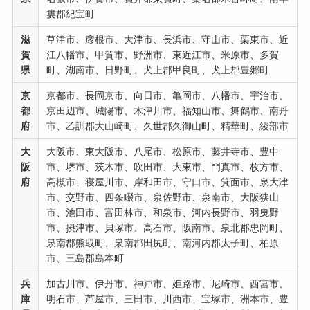
婁郡紀宝町
滋
草津市、彦根市、大津市、長浜市、守山市、栗東市、近
賀
江八幡市、甲賀市、野洲市、東近江市、米原市、多賀
県
町、湖南市、日野町、犬上郡甲良町、犬上郡豊郷町
京
京都市、長岡京市、向日市、亀岡市、八幡市、宇治市、
都
京田辺市、城陽市、木津川市、福知山市、舞鶴市、南丹
府
市、乙訓郡大山崎町、久世郡久御山町、精華町、綾部市
大
大阪市、東大阪市、八尾市、松原市、藤井寺市、豊中
阪
市、堺市、茨木市、吹田市、大東市、門真市、枚方市、
府
高槻市、寝屋川市、岸和田市、守口市、箕面市、泉大津
市、交野市、四条畷市、泉佐野市、泉南市、大阪狭山
市、池田市、富田林市、和泉市、河内長野市、羽曳野
市、摂津市、貝塚市、高石市、阪南市、泉北郡忠岡町、
泉南郡熊取町、泉南郡田尻町、南河内郡太子町、柏原
市、三島郡島本町
兵
加古川市、伊丹市、神戸市、姫路市、尼崎市、西宮市、
庫
明石市、芦屋市、三田市、川西市、宝塚市、洲本市、豊