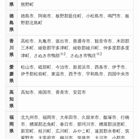
県
熊野町
徳
徳島市、阿南市、板野郡藍住町、小松島市、鳴門市、板
島
野郡北島町
県
香
高松市、丸亀市、坂出市、善通寺市、観音寺市、木田郡
川
三木町、綾歌郡宇多津町、綾歌郡綾川町、仲多度郡多度
※2
※2
県
津町、さぬき市鴨部
、さぬき市鴨庄
愛
松山市、砥部町、今治市、新居浜市、西条市、伊予市、
媛
伊予郡松前町、東温市、西予市、宇和島市、四国中央市
県
高
高知市、南国市、香美市、安芸市
知
県
福
北九州市、福岡市、大牟田市、久留米市、飯塚市、行橋
岡
市、糟屋郡志免町、春日市、那珂川市、糟屋郡須恵町、
県
新宮町、桂川町、広川町、みやこ町、遠賀郡水巻町、筑
紫野市、太宰府市、柳川市、筑後市、大川市、小郡市、