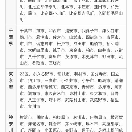
市、飯能市、比企郡滑川町、富士見市、北葛飾郡杉戸
町、北足立郡伊奈町、北本市、本庄市、蓮田市、和光
市、蕨市、比企郡小川町、比企郡吉見町、入間郡毛呂山
町
千
千葉市、旭市、印西市、浦安市、我孫子市、鎌ケ谷市、
葉
鴨川市、君津市、佐倉市、山武市、四街道市、市原市、
県
市川市、習志野市、松戸市、成田市、船橋市、袖ケ浦
市、大網白里市、銚子市、東金市、柏市、白井市、八街
市、八千代市、富里市、茂原市、木更津市、野田市、流
山市、香取市、匝瑳市
東
23区、あきる野市、稲城市、羽村市、国分寺市、国立
京
市、狛江市、三鷹市、小金井市、小平市、昭島市、清瀬
都
市、西多摩郡瑞穂町、西東京市、青梅市、多摩市、町田
市、調布市、東久留米市、東村山市、東大和市、日野
市、八王子市、府中市、武蔵村山市、武蔵野市、福生
市、立川市
神
横浜市、川崎市、相模原市、綾瀬市、伊勢原市、横須賀
奈
市、海老名市、鎌倉市、茅ヶ崎市、厚木市、高座郡寒川
川
町、座間市、小田原市、秦野市、逗子市、足柄上郡開成