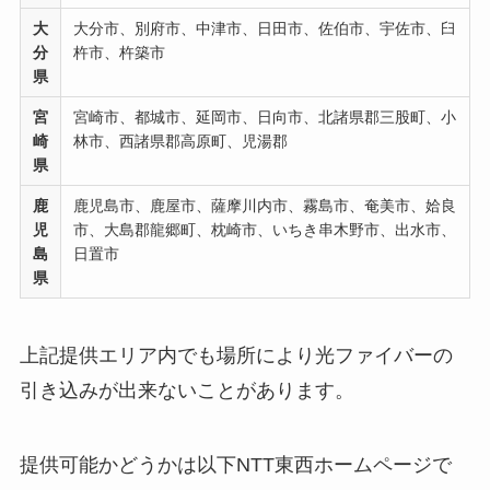
大
大分市、別府市、中津市、日田市、佐伯市、宇佐市、臼
分
杵市、杵築市
県
宮
宮崎市、都城市、延岡市、日向市、北諸県郡三股町、小
崎
林市、西諸県郡高原町、児湯郡
県
鹿
鹿児島市、鹿屋市、薩摩川内市、霧島市、奄美市、姶良
児
市、大島郡龍郷町、枕崎市、いちき串木野市、出水市、
島
日置市
県
上記提供エリア内でも場所により光ファイバーの
引き込みが出来ないことがあります。
提供可能かどうかは以下NTT東西ホームページで