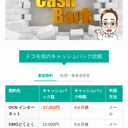
ドコモ光のキャッシュバック比較
新規契約
転用・事業者変更
契約先
キャッシュバ
キャッシュバッ
申請
ック額
ク時期
方法
OCN インター
37,000円
4カ月後
メー
ネット
ル
GMOとくとく
10,000円
5カ月後
メー