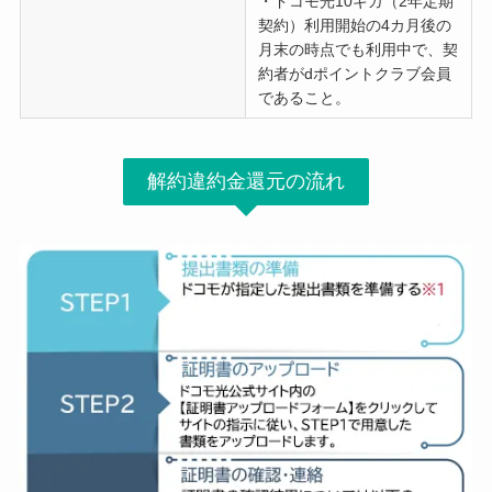
・ドコモ光10ギガ（2年定期
契約）利用開始の4カ月後の
月末の時点でも利用中で、契
約者がdポイントクラブ会員
であること。
解約違約金還元の流れ